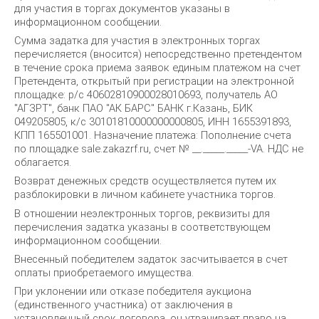
для участия в торгах документов указаны в
информационном сообщении.
Сумма задатка для участия в электронных торгах
перечисляется (вносится) непосредственно претендентом
в течение срока приема заявок единым платежом на счет
Претендента, открытый при регистрации на электронной
площадке: р/с 40602810900028010693, получатель АО
"АГЗРТ", банк ПАО "АК БАРС" БАНК г.Казань, БИК
049205805, к/с 30101810000000000805, ИНН 1655391893,
КПП 165501001. Назначение платежа: Пополнение счета
по площадке sale.zakazrf.ru, счет № __._____._____-VA. НДС не
облагается.
Возврат денежных средств осуществляется путем их
разблокировки в личном кабинете участника торгов.
В отношении неэлектронных торгов, реквизиты для
перечисления задатка указаны в соответствующем
информационном сообщении.
Внесенный победителем задаток засчитывается в счет
оплаты приобретаемого имущества.
При уклонении или отказе победителя аукциона
(единственного участника) от заключения в
установленный срок договора, он утрачивает право на