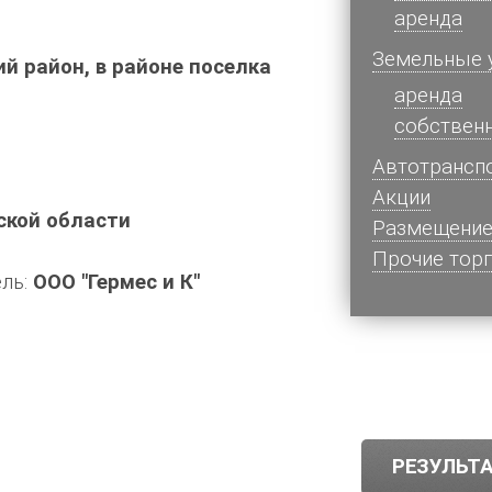
аренда
Земельные 
й район, в районе поселка
аренда
собствен
Автотрансп
Акции
ской области
Размещение
Прочие тор
ель:
ООО "Гермес и К"
РЕЗУЛЬТА