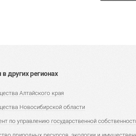
в других регионах
ества Алтайского края
щества Новосибирской области
нт по управлению государственной собственнос
тво природных ресурсов, экологии и имуществен