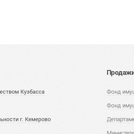
Продажи 
еством Кузбасса
Фонд имущ
Фонд иму
ьности г. Кемерово
Департаме
Министерс