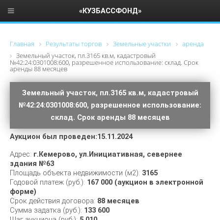
«КУЗБАССФОНД»
Главная
Результаты торгов
Земельные участки
аренда
Земельный участок, пл.3165 кв.м, кадастровый
№42:24:0301008:600, разрешенное использование: склад. Срок
аренды 88 месяцев
Земельный участок, пл.3165 кв.м, кадастровый
№42:24:0301008:600, разрешенное использование:
склад. Срок аренды 88 месяцев
Аукцион был проведен:15.11.2024
Адрес:
г.Кемерово, ул.Инициативная, севернее
здания №63
Площадь объекта недвижимости (м2):
3165
Годовой платеж (руб.):
167 000 (аукцион в электронной
форме)
Срок действия договора:
88 месяцев
Сумма задатка (руб.):
133 600
Шаг аукциона (руб.):
5 010