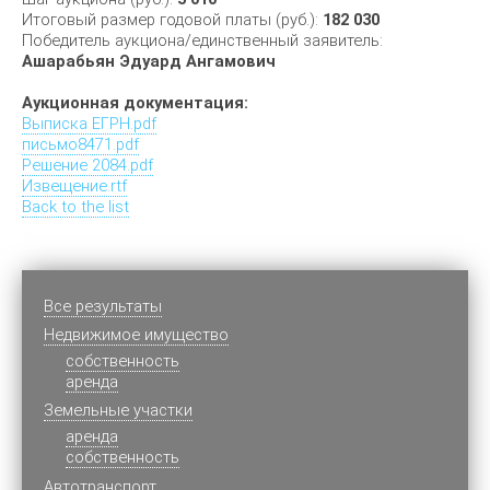
Итоговый размер годовой платы (руб.):
182 030
Победитель аукциона/единственный заявитель:
Ашарабьян Эдуард Ангамович
Аукционная документация:
Выписка ЕГРН.pdf
письмо8471.pdf
Решение 2084.pdf
Извещение.rtf
Back to the list
Все результаты
Недвижимое имущество
cобственность
аренда
Земельные участки
аренда
собственность
Автотранспорт