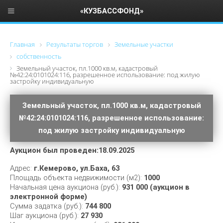
«КУЗБАССФОНД»
Главная
Результаты торгов
Земельные участки
собственность
Земельный участок, пл.1000 кв.м, кадастровый
№42:24:0101024:116, разрешенное использование: под жилую
застройку индивидуальную
Земельный участок, пл.1000 кв.м, кадастровый
№42:24:0101024:116, разрешенное использование:
под жилую застройку индивидуальную
Аукцион был проведен:18.09.2025
Адрес:
г.Кемерово, ул.Баха, 63
Площадь объекта недвижимости (м2):
1000
Начальная цена аукциона (руб.):
931 000 (аукцион в
электронной форме)
Сумма задатка (руб.):
744 800
Шаг аукциона (руб.):
27 930