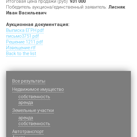
Итоговая цена продажи (руб):
931 000
Победитель аукциона/единственный заявитель:
Лисняк
Иван Васильевич
Аукционная документация:
Выписка ЕГРН.pdf
письмо3751.pdf
Решение 1211.pdf
Извещение.rtf
Back to the list
Все результаты
Недвижимое имущество
cобственность
аренда
Земельные участки
аренда
собственность
Автотранспорт