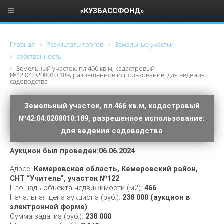
«КУЗБАССФОНД»
Главная
Результаты торгов
Земельные участки
собственность
Земельный участок, пл.466 кв.м, кадастровый
№42:04:0208010:189, разрешенное использование: для ведения
садоводства
Земельный участок, пл.466 кв.м, кадастровый
№42:04:0208010:189, разрешенное использование:
для ведения садоводства
Аукцион был проведен:06.06.2024
Адрес:
Кемеровская область, Кемеровский район,
СНТ “Учитель”, участок №122
Площадь объекта недвижимости (м2):
466
Начальная цена аукциона (руб.):
238 000 (аукцион в
электронной форме)
Сумма задатка (руб.):
238 000