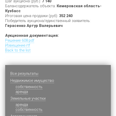
Шаг аукциона (руб.):
7 140
Балансодержатель объекта:
Кемеровская область-
Кузбасс
Итоговая цена продажи (руб):
352 240
Победитель аукциона/единственный заявитель:
Герасенко Артур Валерьевич
Аукционная документация:
Решение 608.pdf
Извещение.rtf
Back to the list
Все результаты
Недвижимое имущество
cобственность
аренда
Земельные участки
аренда
собственность