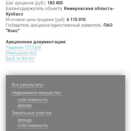
Шаг аукциона (руб.):
183 450
Балансодержатель объекта:
Кемеровская область-
Кузбасс
Итоговая цена продажи (руб):
6 115 010
Победитель аукциона/единственный заявитель:
ПАО
“Кокс”
Аукционная документация:
Решение 1721.pdf
Извещение.doc
Back to the list
Все результаты
Недвижимое имущество
cобственность
аренда
Земельные участки
аренда
собственность