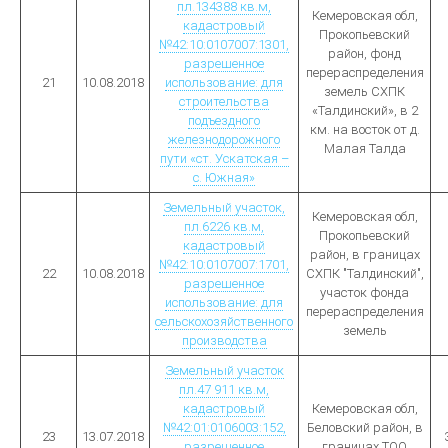
пл.134388 кв.м,
Кемеровская обл,
кадастровый
Прокопьевский
№42:10:0107007:1301,
район, фонд
разрешенное
перераспределения
21
10.08.2018
использование: для
земель СХПК
строительства
«Талдинский», в 2
подъездного
км. на восток от д.
железнодорожного
Малая Талда
пути «ст. Ускатская –
с. Южная»
Земельный участок,
Кемеровская обл,
пл.6226 кв.м,
Прокопьевский
кадастровый
район, в границах
№42:10:0107007:1701,
22
10.08.2018
СХПК "Талдинский",
разрешенное
участок фонда
использование: для
перераспределения
сельскохозяйственного
земель
производства
Земельный участок
пл.47 911 кв.м,
кадастровый
Кемеровская обл,
№42:01:0106003:152,
Беловский район, в
23
13.07.2018
разрешенное
границах ТОО