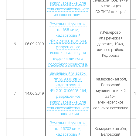
сельское поселение,
использование: для
в границах
сельскохозяйственного
СХПК“Угольщик”
использования.
Земельный участок,
пл.638 кв.м,
г.Кемерово,
кадастровый
ул.Греческая
№42:24:0601004:544,
6
06.09.2019
деревня, 194а,
разрешенное
жилого района
использование: для
Кедровка
ведения личного
подсобного хозяйства.
Земельный участок,
пл.239000 кв.м,
Кемеровская обл,
кадастровый
Беловский
№42:01:0106003:164,
муниципальный
7
14.06.2019
1
разрешенное
район,
использование: для
Менчерепское
сельскохозяйственного
сельское поселение
назначения
Земельный участок,
пл.15702 кв.м,
Кемеровская обл,
кадастровый
Беловский