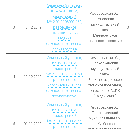
Земельный участок,
пл.434200 кв.м,
Кемеровская обл,
кадастровый
Беловский
№42:01:0106003:169,
муниципальный
3
13.12.2019
разрешенное
3
район,
использование: для
Менчерепское
ведения
сельское поселение
сельскохозяйственного
производства
Земельный участок,
Кемеровская обл,
пл.13617 кв.м,
Прокопьевский
кадастровый
муниципальный
№42:10:0107007:1831,
район,
4
13.12.2019
разрешенное
Большеталдинское
использование: для
сельское поселение,
сельскохозяйственного
в границах СХПК
производства.
“Талдинский”
Земельный участок,
Кемеровская обл,
пл.10009 кв.м,
Прокопьевский
кадастровый
муниципальный р-
№42:10:0103006:344,
5
01.11.2019
н, Кузбасское
разрешенное