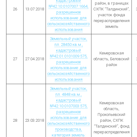
кадастровый
район, в границах
№42:10:0107007:1664,
26
13.07.2018
СХПК “Талдинский”,
разрешенное
участок фонда
использование: для
перераспределения
сельскохозяйственного
земель
использования
Земельный участок,
пл. 28450 кв.м.,
кадастровый
Кемеровская
№42:01:0101009:575,
27
27.04.2018
область, Беловский
разрешенное
район
использование: для
сельскохозяйственного
использования
Земельный участок,
пл. 4848 кв.м.,
кадастровый
Кемеровская
№42:10:0107003:575,
область,
разрешенное
Прокопьевский
использование: для
28
23.03.2018
район, СХПК
сельскохозяйственного
“Талдинский”, фонд
производства,
перераспределения
категория земель: