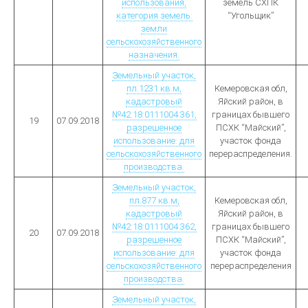
использования,
земель СХПК
категория земель:
“Угольщик”
земли
сельскохозяйственного
назначения.
Земельный участок,
пл.1231 кв.м,
Кемеровская обл,
кадастровый
Яйский район, в
№42:18:0111004:361,
границах бывшего
19
07.09.2018
разрешенное
ПСХК “Майский”,
использование: для
участок фонда
сельскохозяйственного
перераспределения.
производства.
Земельный участок,
пл.877 кв.м,
Кемеровская обл,
кадастровый
Яйский район, в
№42:18:0111004:362,
границах бывшего
20
07.09.2018
разрешенное
ПСХК “Майский”,
использование: для
участок фонда
сельскохозяйственного
перераспределения
производства.
Земельный участок,