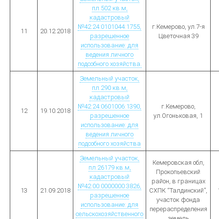
пл.502 кв.м,
кадастровый
№42:24:0101044:1755,
г.Кемерово, ул.7-я
11
20.12.2018
разрешенное
Цветочная 39
использование: для
ведения личного
подсобного хозяйства.
Земельный участок,
пл.290 кв.м,
кадастровый
№42:24:0601006:1390,
г.Кемерово,
12
19.10.2018
разрешенное
ул.Огоньковая, 1
использование: для
ведения личного
подсобного хозяйства
Земельный участок,
Кемеровская обл,
пл.26179 кв.м,
Прокопьевский
кадастровый
район, в границах
№42:00:0000000:3826,
13
21.09.2018
СХПК “Талдинский”,
разрешенное
участок фонда
использование: для
перераспределения
сельскохозяйственного
земель