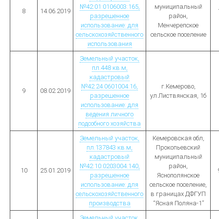
№42:01:0106003:165,
муниципальный
8
14.06.2019
разрешенное
район,
использование: для
Менчерепское
сельскохозяйственного
сельское поселение
использования
Земельный участок,
пл.448 кв.м,
кадастровый
№42:24:0601004:16,
г.Кемерово,
9
08.02.2019
разрешенное
ул.Листвянская, 1б
использование: для
ведения личного
подсобного хозяйства
Земельный участок,
Кемеровская обл,
пл.137843 кв.м,
Прокопьевский
кадастровый
муниципальный
№42:10:0203004:140,
район,
10
25.01.2019
разрешенное
Яснополянское
использование: для
сельское поселение,
сельскохозяйственного
в границах ДФГУП
производства
“Ясная Поляна-1”
Земельный участок,