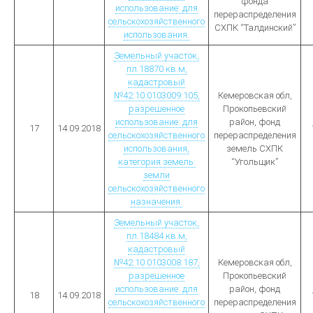
фонда
использование: для
перераспределения
сельскохозяйственного
СХПК “Талдинский”
использования.
Земельный участок,
пл.18870 кв.м,
кадастровый
№42:10:0103009:105,
Кемеровская обл,
разрешенное
Прокопьевский
использование: для
район, фонд
17
14.09.2018
сельскохозяйственного
перераспределения
использования,
земель СХПК
категория земель:
“Угольщик”
земли
сельскохозяйственного
назначения.
Земельный участок,
пл.18484 кв.м,
кадастровый
№42:10:0103008:187,
Кемеровская обл,
разрешенное
Прокопьевский
использование: для
район, фонд
18
14.09.2018
сельскохозяйственного
перераспределения