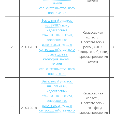
земель
земли
сельскохозяйственного
назначения
Земельный участок,
пл. 87987 кв.м.,
кадастровый
Кемеровская
№42:10:0107003:573,
область,
разрешенное
Прокопьевский
использование: для
29
23.03.2018
район, СХПК
сельскохозяйственного
“Талдинский”, фонд
производства,
перераспределения
категория земель:
земель
земли
сельскохозяйственного
назначения
Земельный участок,
пл. 599 кв.м.,
кадастровый
Кемеровская
№42:10:0103008:263,
область,
разрешенное
Прокопьевский
использование: для
30
23.03.2018
район, фонд
сельскохозяйственного
перераспределения