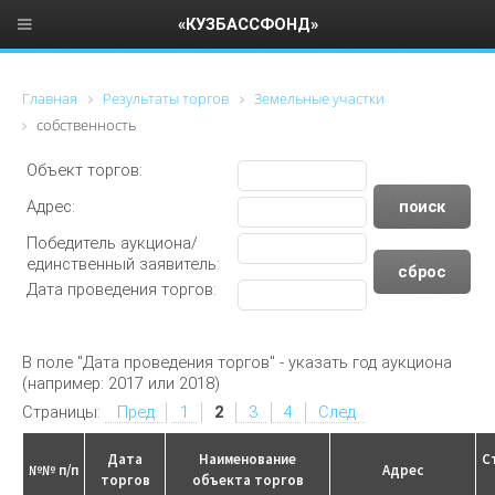
«КУЗБАССФОНД»
Главная
Результаты торгов
Земельные участки
собственность
Объект торгов:
Адрес:
Победитель аукциона/
единственный заявитель:
Дата проведения торгов:
В поле "Дата проведения торгов" - указать год аукциона
(например: 2017 или 2018)
Страницы:
Пред.
1
2
3
4
След
Дата
Наименование
С
№№ п/п
Адрес
торгов
объекта торгов