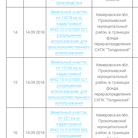
производства
Земельный участок,
Кемеровская обл,
пл.14378 кв.м,
Прокопьевский
кадастровый
муниципальный
№42:10:0107003:527,
14
14.09.2018
район, в границах
разрешенное
фонда
использование: для
перераспределения
сельскохозяйственного
СХПК “Талдинский”
использования
Земельный участок,
Кемеровская обл,
пл.15166 кв.м,
Прокопьевский
кадастровый
муниципальный
№42:10:0107003:521,
15
14.09.2018
район, в границах
разрешенное
фонда
использование: для
перераспределения
сельскохозяйственного
СХПК “Талдинский”.
использования
Земельный участок,
Кемеровская обл,
пл.221 кв.м,
Прокопьевский
кадастровый
муниципальный
№42:10:0107003:565,
16
14.09.2018
район, в границах
разрешенное