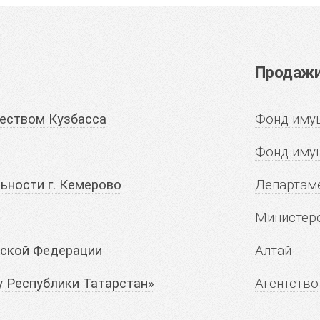
Продажи 
еством Кузбасса
Фонд имущ
Фонд иму
ьности г. Кемерово
Департаме
Министерс
йской Федерации
Алтай
у Республики Татарстан»
Агентство