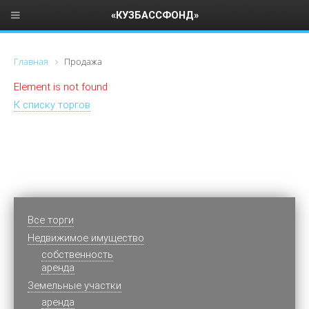
«КУЗБАССФОНД»
Главная
Продажа
Element is not found
К списку торгов
Все торги
Недвижимое имущество
cобственность
аренда
Земельные участки
аренда