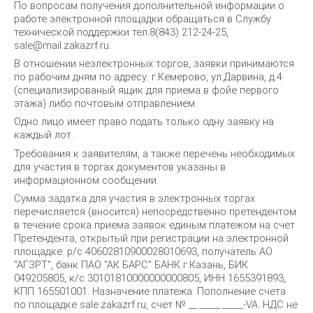
По вопросам получения дополнительной информации о
работе электронной площадки обращаться в Службу
технической поддержки тел.8(843) 212-24-25,
sale@mail.zakazrf.ru.
В отношении неэлектронных торгов, заявки принимаются
по рабочим дням по адресу: г.Кемерово, ул.Дарвина, д.4
(специализированый ящик для приема в фойе первого
этажа) либо почтовым отправлением.
Одно лицо имеет право подать только одну заявку на
каждый лот.
Требования к заявителям, а также перечень необходимых
для участия в торгах документов указаны в
информационном сообщении.
Сумма задатка для участия в электронных торгах
перечисляется (вносится) непосредственно претендентом
в течение срока приема заявок единым платежом на счет
Претендента, открытый при регистрации на электронной
площадке: р/с 40602810900028010693, получатель АО
"АГЗРТ", банк ПАО "АК БАРС" БАНК г.Казань, БИК
049205805, к/с 30101810000000000805, ИНН 1655391893,
КПП 165501001. Назначение платежа: Пополнение счета
по площадке sale.zakazrf.ru, счет № __._____._____-VA. НДС не