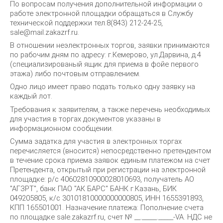
По вопросам получения дополнительной информации о
работе электронной площадки обращаться в Службу
технической поддержки тел.8(843) 212-24-25,
sale@mail.zakazrf.ru.
В отношении неэлектронных торгов, заявки принимаются
по рабочим дням по адресу: г.Кемерово, ул.Дарвина, д.4
(специализированый ящик для приема в фойе первого
этажа) либо почтовым отправлением.
Одно лицо имеет право подать только одну заявку на
каждый лот.
Требования к заявителям, а также перечень необходимых
для участия в торгах документов указаны в
информационном сообщении.
Сумма задатка для участия в электронных торгах
перечисляется (вносится) непосредственно претендентом
в течение срока приема заявок единым платежом на счет
Претендента, открытый при регистрации на электронной
площадке: р/с 40602810900028010693, получатель АО
"АГЗРТ", банк ПАО "АК БАРС" БАНК г.Казань, БИК
049205805, к/с 30101810000000000805, ИНН 1655391893,
КПП 165501001. Назначение платежа: Пополнение счета
по площадке sale.zakazrf.ru, счет № __._____._____-VA. НДС не