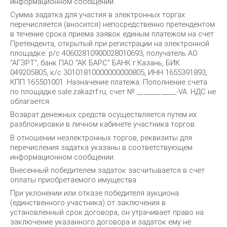
информационном сообщении.
Сумма задатка для участия в электронных торгах
перечисляется (вносится) непосредственно претендентом
в течение срока приема заявок единым платежом на счет
Претендента, открытый при регистрации на электронной
площадке: р/с 40602810900028010693, получатель АО
"АГЗРТ", банк ПАО "АК БАРС" БАНК г.Казань, БИК
049205805, к/с 30101810000000000805, ИНН 1655391893,
КПП 165501001. Назначение платежа: Пополнение счета
по площадке sale.zakazrf.ru, счет № __._____._____-VA. НДС не
облагается.
Возврат денежных средств осуществляется путем их
разблокировки в личном кабинете участника торгов.
В отношении неэлектронных торгов, реквизиты для
перечисления задатка указаны в соответствующем
информационном сообщении.
Внесенный победителем задаток засчитывается в счет
оплаты приобретаемого имущества.
При уклонении или отказе победителя аукциона
(единственного участника) от заключения в
установленный срок договора, он утрачивает право на
заключение указанного договора и задаток ему не