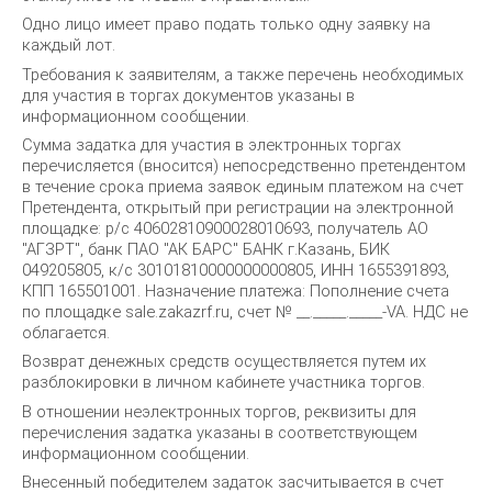
Одно лицо имеет право подать только одну заявку на
каждый лот.
Требования к заявителям, а также перечень необходимых
для участия в торгах документов указаны в
информационном сообщении.
Сумма задатка для участия в электронных торгах
перечисляется (вносится) непосредственно претендентом
в течение срока приема заявок единым платежом на счет
Претендента, открытый при регистрации на электронной
площадке: р/с 40602810900028010693, получатель АО
"АГЗРТ", банк ПАО "АК БАРС" БАНК г.Казань, БИК
049205805, к/с 30101810000000000805, ИНН 1655391893,
КПП 165501001. Назначение платежа: Пополнение счета
по площадке sale.zakazrf.ru, счет № __._____._____-VA. НДС не
облагается.
Возврат денежных средств осуществляется путем их
разблокировки в личном кабинете участника торгов.
В отношении неэлектронных торгов, реквизиты для
перечисления задатка указаны в соответствующем
информационном сообщении.
Внесенный победителем задаток засчитывается в счет