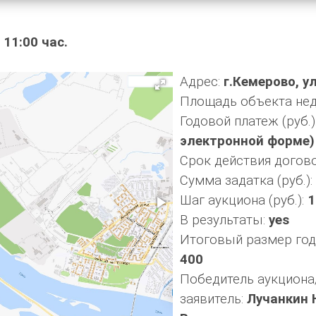
11:00 час.
Адрес:
г.Кемерово, у
Площадь объекта нед
Годовой платеж (руб.)
электронной форме)
Срок действия догов
Сумма задатка (руб.):
Шаг аукциона (руб.):
1
В результаты:
yes
Итоговый размер годо
400
Победитель аукциона
заявитель:
Лучанкин 