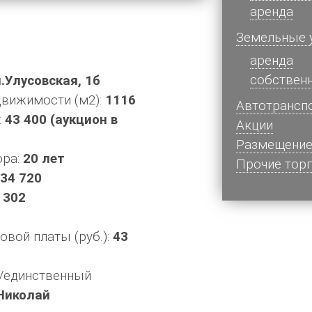
аренда
Земельные 
аренда
собствен
л.Улусовская, 1б
вижимости (м2):
1116
Автотрансп
:
43 400 (аукцион в
Акции
Размещение
ора:
20 лет
Прочие тор
34 720
 302
вой платы (руб.):
43
/единственный
Николай