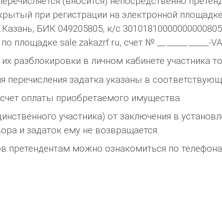
перечисляется (вносится) непосредственно претен
крытый при регистрации на электронной площадке:
г.Казань, БИК 049205805, к/с 3010181000000000080
 площадке sale.zakazrf.ru, счет № __._____._____-V
их разблокировки в личном кабинете участника то
ля перечисления задатка указаны в соответству
 счет оплаты приобретаемого имущества.
динственного участника) от заключения в установ
ора и задаток ему не возвращается.
 претендентам можно ознакомиться по телефонам ‎(