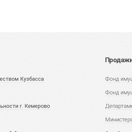
Продажи 
еством Кузбасса
Фонд имущ
Фонд иму
ьности г. Кемерово
Департаме
Министерс