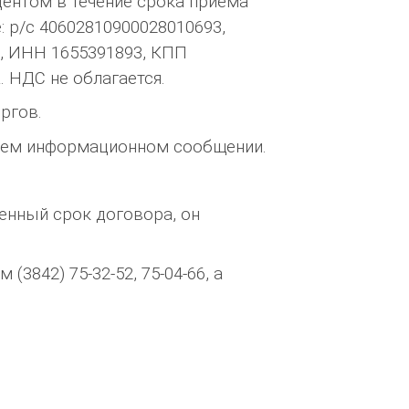
дентом в течение срока приема
 р/с 40602810900028010693,
5, ИНН 1655391893, КПП
A. НДС не облагается.
ргов.
ющем информационном сообщении.
ленный срок договора, он
3842) 75-32-52, 75-04-66, а