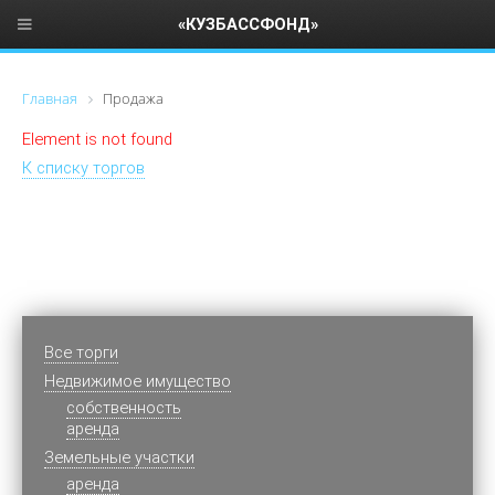
«КУЗБАССФОНД»
Главная
Продажа
Element is not found
К списку торгов
Все торги
Недвижимое имущество
cобственность
аренда
Земельные участки
аренда